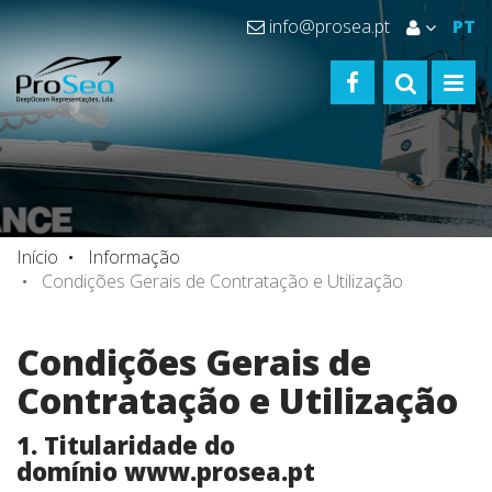
info@prosea.pt
PT
FACEBOOK
TOGGLE S
TOGG
Início
Informação
Condições Gerais de Contratação e Utilização
Condições Gerais de
Contratação e Utilização
1. Titularidade do
domínio www.prosea.pt