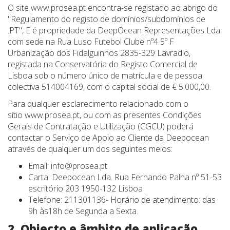
O site www.prosea.pt encontra-se registado ao abrigo do
"Regulamento do registo de domínios/subdomínios de
.PT", E é propriedade da DeepOcean Representações Lda
com sede na Rua Luso Futebol Clube nº4 5º F
Urbanização dos Fidalguinhos 2835-329 Lavradio,
registada na Conservatória do Registo Comercial de
Lisboa sob o número único de matrícula e de pessoa
colectiva 514004169, com o capital social de € 5.000,00.
Para qualquer esclarecimento relacionado com o
sítio www.prosea.pt, ou com as presentes Condições
Gerais de Contratação e Utilização (CGCU) poderá
contactar o Serviço de Apoio ao Cliente da Deepocean
através de qualquer um dos seguintes meios:
Email:
info@prosea.pt
Carta: Deepocean Lda. Rua Fernando Palha nº 51-53
escritório 203 1950-132 Lisboa
Telefone: 211301136- Horário de atendimento: das
9h às18h de Segunda a Sexta.
2. Objecto e âmbito de aplicação