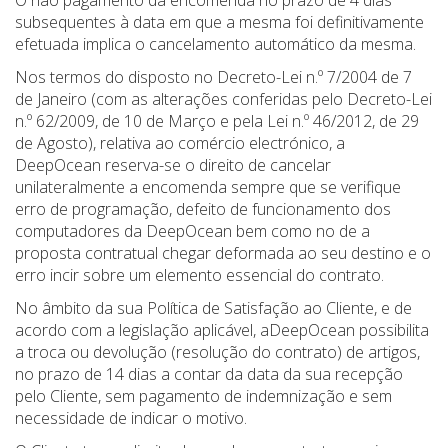
O não pagamento da encomenda no prazo de 4 dias
subsequentes à data em que a mesma foi definitivamente
efetuada implica o cancelamento automático da mesma.
Nos termos do disposto no Decreto-Lei n.º 7/2004 de 7
de Janeiro (com as alterações conferidas pelo Decreto-Lei
n.º 62/2009, de 10 de Março e pela Lei n.º 46/2012, de 29
de Agosto), relativa ao comércio electrónico, a
DeepOcean reserva-se o direito de cancelar
unilateralmente a encomenda sempre que se verifique
erro de programação, defeito de funcionamento dos
computadores da DeepOcean bem como no de a
proposta contratual chegar deformada ao seu destino e o
erro incir sobre um elemento essencial do contrato.
No âmbito da sua Política de Satisfação ao Cliente, e de
acordo com a legislação aplicável, aDeepOcean possibilita
a troca ou devolução (resolução do contrato) de artigos,
no prazo de 14 dias a contar da data da sua recepção
pelo Cliente, sem pagamento de indemnização e sem
necessidade de indicar o motivo.