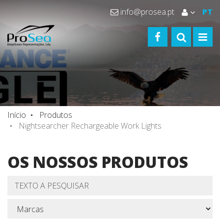
info@prosea.pt
PT
FACEBOOK
TOGGLE S
TOGG
Início
Produtos
Nightsearcher Rechargeable Work Lights
OS NOSSOS PRODUTOS