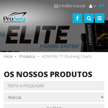
info@prosea.pt
PT
FACEBOOK
TOGGLE S
TOGG
Início
Produtos
ADMIRALTY Routeing Charts
OS NOSSOS PRODUTOS