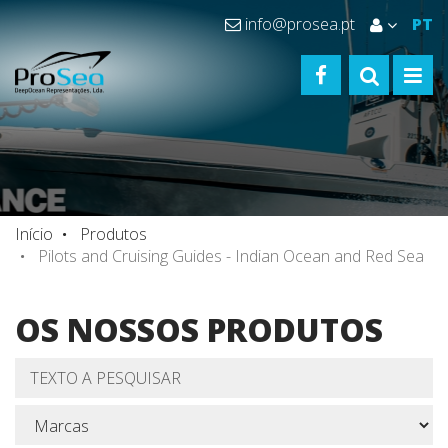
info@prosea.pt
PT
FACEBOOK
TOGGLE S
TOGG
Início
Produtos
Pilots and Cruising Guides - Indian Ocean and Red Sea
OS NOSSOS PRODUTOS