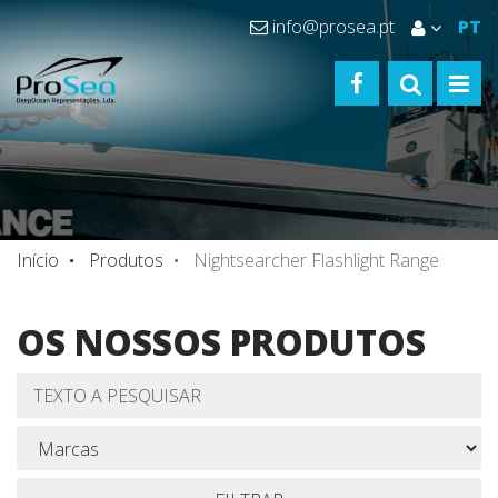
info@prosea.pt
PT
FACEBOOK
TOGGLE S
TOGG
Início
Produtos
Nightsearcher Flashlight Range
OS NOSSOS PRODUTOS