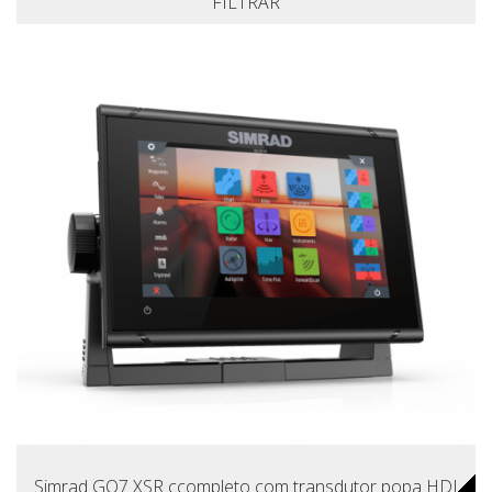
FILTRAR
Simrad GO7 XSR ccompleto com transdutor popa HDI