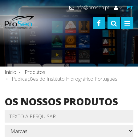
info@prosea.pt
PT
FACEBOOK
TOGGLE S
TOGG
Início
Produtos
Publicações do Instituto Hidrográfico Português
OS NOSSOS PRODUTOS