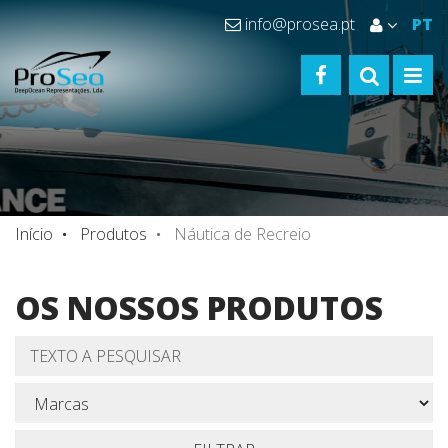
info@prosea.pt
PT
FACEBOOK
TOGGLE S
TOGG
Início
Produtos
Náutica de Recreio
OS NOSSOS PRODUTOS