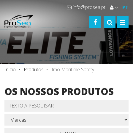
info@prosea.pt
PT
FACEBOOK
TOGGLE S
TOGG
Início
Produtos
Imo Maritime Safety
OS NOSSOS PRODUTOS