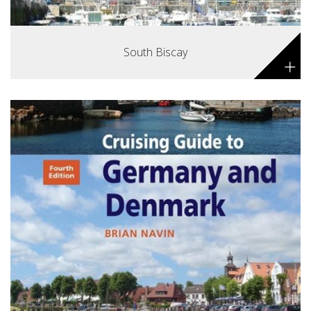
South Biscay
+