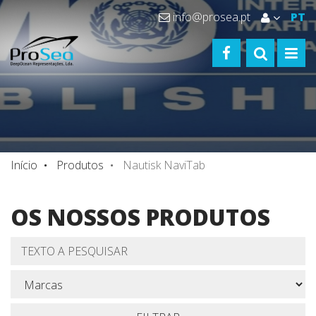
info@prosea.pt
PT
FACEBOOK
TOGGLE S
TOGG
Início
Produtos
Nautisk NaviTab
OS NOSSOS PRODUTOS