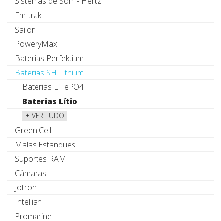
Sistemas de Som - Hertz
Em-trak
Sailor
PoweryMax
Baterias Perfektium
Baterias SH Lithium
Baterias LiFePO4
Baterias Lítio
+ VER TUDO
Green Cell
Malas Estanques
Suportes RAM
Câmaras
Jotron
Intellian
Promarine