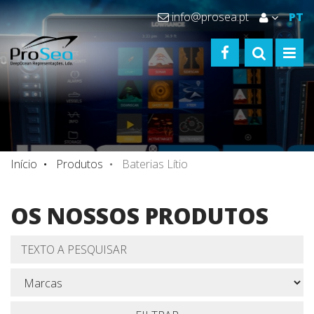
info@prosea.pt
PT
FACEBOOK
TOGGLE S
TOGG
Início
Produtos
Baterias Lítio
OS NOSSOS PRODUTOS