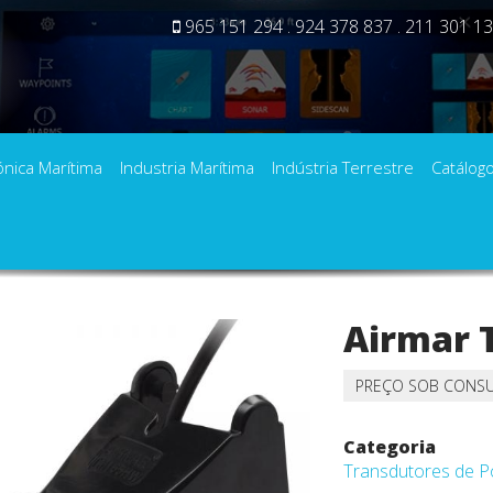
965 151 294 . 924 378 837 . 211 301 1
ónica Marítima
Industria Marítima
Indústria Terrestre
Catálog
Airmar TM165HW XDCR
Airmar
PREÇO SOB CONS
Categoria
Transdutores de 