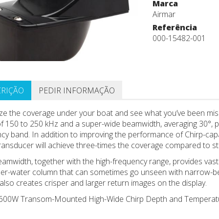
Marca
Airmar
Referência
000-15482-001
CRIÇÃO
PEDIR INFORMAÇÃO
e the coverage under your boat and see what you’ve been mi
f 150 to 250 kHz and a super-wide beamwidth, averaging 30°, 
cy band. In addition to improving the performance of Chirp-capab
ansducer will achieve three-times the coverage compared to st
amwidth, together with the high-frequency range, provides vast
per-water column that can sometimes go unseen with narrow-b
also creates crisper and larger return images on the display.
c 600W Transom-Mounted High-Wide Chirp Depth and Temperatur