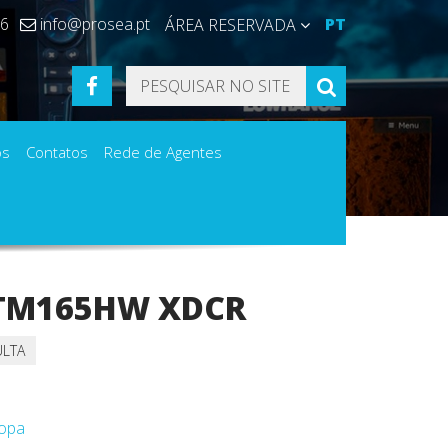
36
info@prosea.pt
PT
ÁREA RESERVADA
FACEBOOK
PESQUISAR
os
Contatos
Rede de Agentes
 TM165HW XDCR
ULTA
Popa