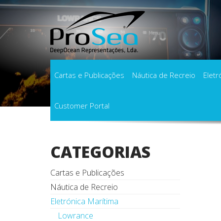
Cartas e Publicações
Náutica de Recreio
Eletr
Customer Portal
Início
Produtos
Transdutores de Popa
CATEGORIAS
Cartas e Publicações
Náutica de Recreio
Eletrónica Marítima
Lowrance