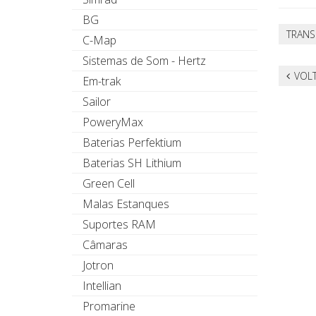
BG
TRAN
C-Map
Sistemas de Som - Hertz
VOLT
Em-trak
Sailor
PoweryMax
Baterias Perfektium
Baterias SH Lithium
Green Cell
Malas Estanques
Suportes RAM
Câmaras
Jotron
Intellian
Promarine