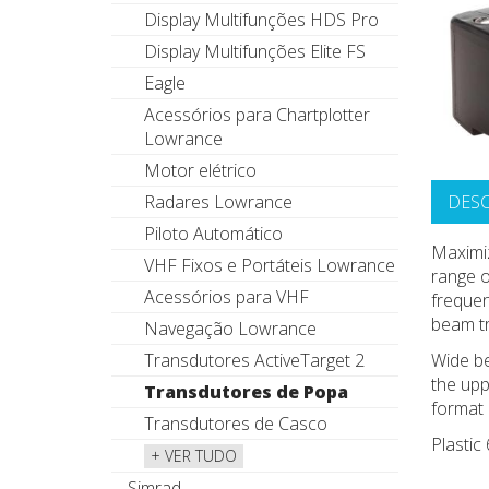
Display Multifunções HDS Pro
Display Multifunções Elite FS
Eagle
Acessórios para Chartplotter
Lowrance
Motor elétrico
Radares Lowrance
DES
Piloto Automático
Maximiz
VHF Fixos e Portáteis Lowrance
range o
Acessórios para VHF
frequen
beam tr
Navegação Lowrance
Transdutores ActiveTarget 2
Wide be
the up
Transdutores de Popa
format 
Transdutores de Casco
Plasti
+ VER TUDO
Simrad