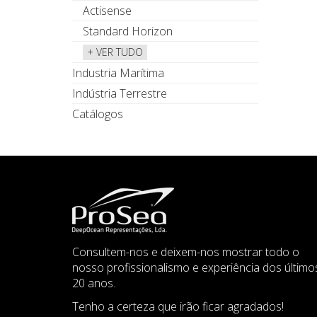
Actisense
Standard Horizon
+ VER TUDO
Industria Marítima
Indústria Terrestre
Catálogos
Consultem-nos e deixem-nos mostrar todo o
nosso profissionalismo e experiência dos último
20 anos.
Tenho a certeza que irão ficar agradados!