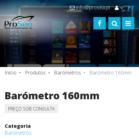
info@prosea.pt
PT
FACEBOOK
TOGGLE S
TOGG
Início
Produtos
Barómetros
Barómetro 160mm
Barómetro 160mm
PREÇO SOB CONSULTA
Categoria
Barómetros