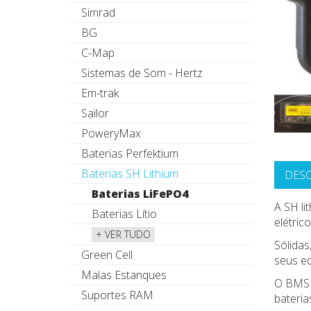
Simrad
BG
C-Map
Sistemas de Som - Hertz
Em-trak
Sailor
PoweryMax
Baterias Perfektium
Baterias SH Lithium
DES
Baterias LiFePO4
A SH li
Baterias Lítio
elétric
+ VER TUDO
Sólidas
Green Cell
seus e
Malas Estanques
O BMS 
Suportes RAM
bateria