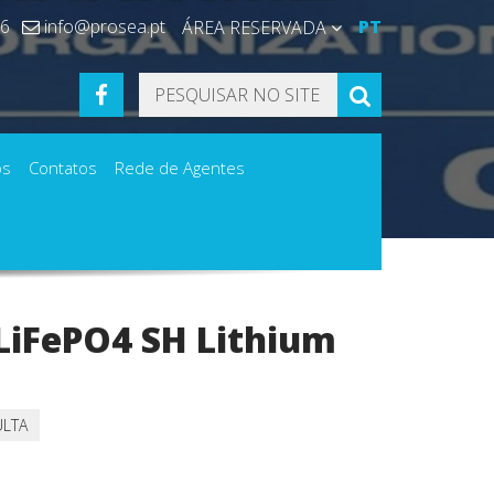
36
info@prosea.pt
PT
ÁREA RESERVADA
FACEBOOK
PESQUISAR
os
Contatos
Rede de Agentes
LiFePO4 SH Lithium
ULTA