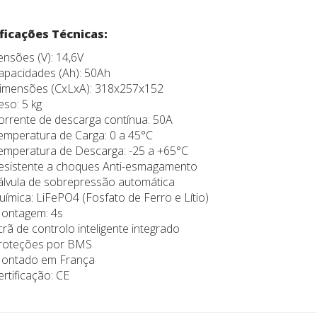
ficações Técnicas:
ensões (V): 14,6V
apacidades (Ah): 50Ah
imensões (CxLxA): 318x257x152
eso: 5 kg
orrente de descarga contínua: 50A
emperatura de Carga: 0 a 45°C
emperatura de Descarga: -25 a +65°C
esistente a choques Anti-esmagamento
álvula de sobrepressão automática
uímica: LiFePO4 (Fosfato de Ferro e Lítio)
ontagem: 4s
crã de controlo inteligente integrado
roteções por BMS
ontado em França
ertificação: CE