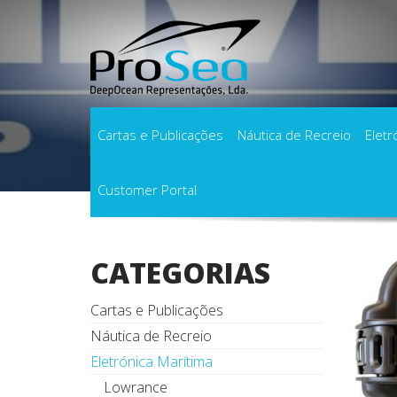
Cartas e Publicações
Náutica de Recreio
Eletr
Customer Portal
Início
Produtos
Baterias LiFePO4
Bater
CATEGORIAS
Cartas e Publicações
Náutica de Recreio
Eletrónica Marítima
Lowrance