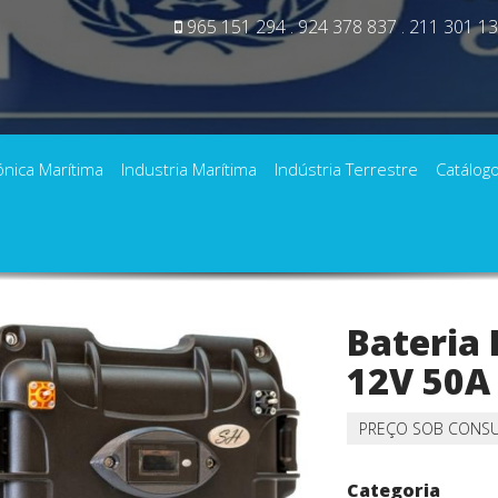
965 151 294 . 924 378 837 . 211 301 1
ónica Marítima
Industria Marítima
Indústria Terrestre
Catálog
ia LiFePO4 SH Lithium 12V 50A
Bateria 
12V 50A
PREÇO SOB CONS
Categoria