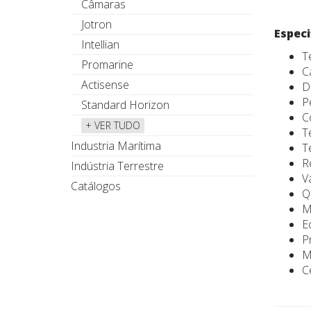
Câmaras
Jotron
Especi
Intellian
T
Promarine
C
Actisense
D
P
Standard Horizon
C
+ VER TUDO
T
Industria Marítima
T
R
Indústria Terrestre
V
Catálogos
Q
M
E
P
M
C