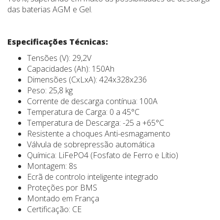
das baterias AGM e Gel.
Especificações Técnicas:
Tensões (V): 29,2V
Capacidades (Ah): 150Ah
Dimensões (CxLxA): 424x328x236
Peso: 25,8 kg
Corrente de descarga contínua: 100A
Temperatura de Carga: 0 a 45°C
Temperatura de Descarga: -25 a +65°C
Resistente a choques Anti-esmagamento
Válvula de sobrepressão automática
Química: LiFePO4 (Fosfato de Ferro e Lítio)
Montagem: 8s
Ecrã de controlo inteligente integrado
Proteções por BMS
Montado em França
Certificação: CE