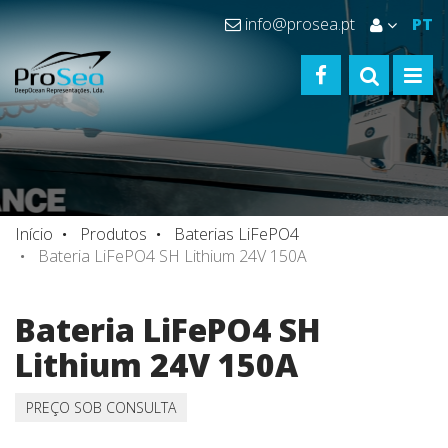
info@prosea.pt
PT
FACEBOOK
TOGGLE S
TOGG
Início
Produtos
Baterias LiFePO4
Bateria LiFePO4 SH Lithium 24V 150A
Bateria LiFePO4 SH
Lithium 24V 150A
PREÇO SOB CONSULTA