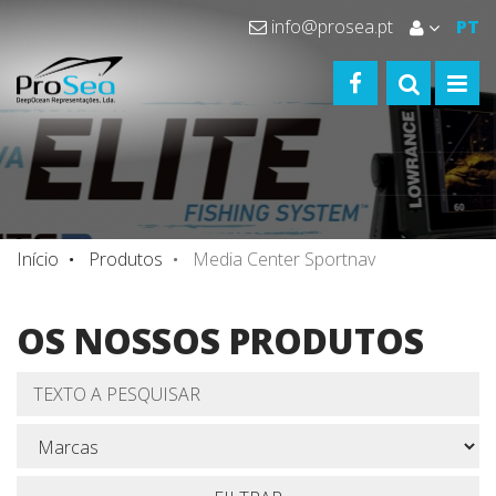
info@prosea.pt
PT
FACEBOOK
TOGGLE S
TOGG
Início
Produtos
Media Center Sportnav
OS NOSSOS PRODUTOS