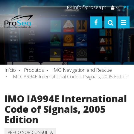
info@prosea.pt
PT
FACEBOOK
TOGGLE S
TOGG
Início
Produtos
IMO Navigation and Rescue
IMO IA994E International Code of Signals, 2005 Edition
IMO IA994E International
Code of Signals, 2005
Edition
PREÇO SOB CONSULTA