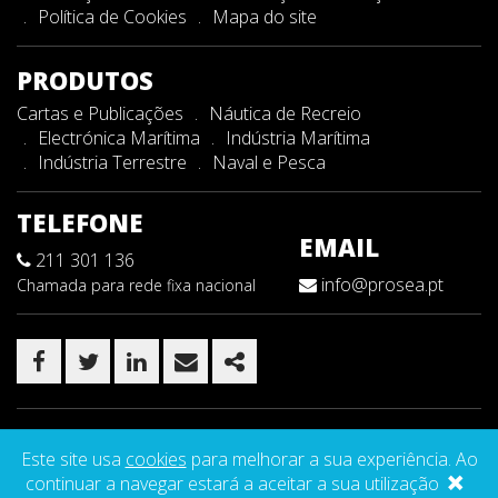
Política de Cookies
Mapa do site
PRODUTOS
Cartas e Publicações
Náutica de Recreio
Electrónica Marítima
Indústria Marítima
Indústria Terrestre
Naval e Pesca
TELEFONE
EMAIL
211 301 136
info@prosea.pt
Chamada para rede fixa nacional
FACEBOOK
TWITTER
LINKEDIN
EMAIL
SHARE
Copyright ©2026 -
ProSea
. ALL RIGHTS RESERVED
Este site usa
cookies
para melhorar a sua experiência. Ao
×
WebDesign by
GLOBAL PIXEL
continuar a navegar estará a aceitar a sua utilização