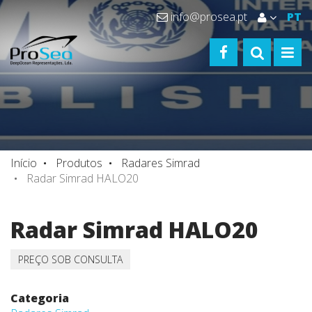
info@prosea.pt
PT
FACEBOOK
TOGGLE S
TOGG
Início
Produtos
Radares Simrad
Radar Simrad HALO20
Radar Simrad HALO20
PREÇO SOB CONSULTA
Categoria