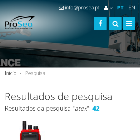
info@prosea.pt
PT
EN
FACEBOOK
TOGGLE S
TOGG
Início
Pesquisa
Resultados de pesquisa
Resultados da pesquisa "
atex
":
42