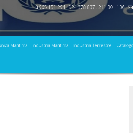
965 151 294 . 924 378 837 . 211 301 136
ónica Marítima
Industria Marítima
Indústria Terrestre
Catálog