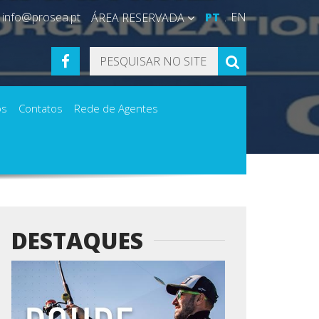
info@prosea.pt
PT
EN
ÁREA RESERVADA
FACEBOOK
PESQUISAR
os
Contatos
Rede de Agentes
DESTAQUES