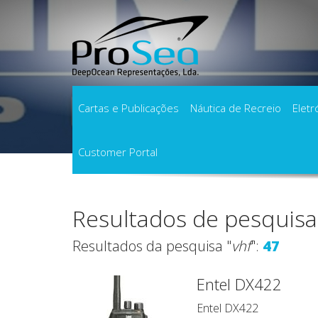
Cartas e Publicações
Náutica de Recreio
Eletr
Customer Portal
Início
Pesquisa
Resultados de pesquisa
Resultados da pesquisa "
vhf
":
47
Entel DX422
Entel DX422