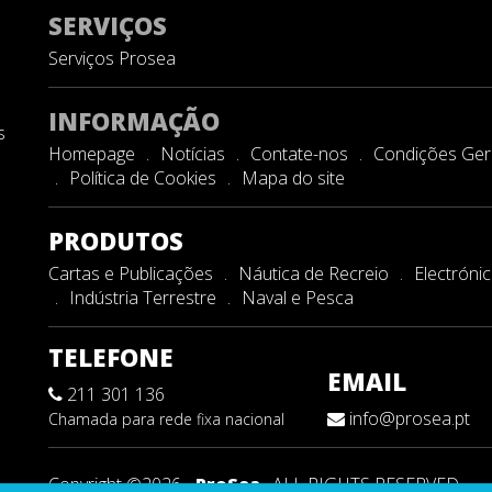
SERVIÇOS
Serviços Prosea
INFORMAÇÃO
s
Homepage
Notícias
Contate-nos
Condições Gera
Política de Cookies
Mapa do site
PRODUTOS
Cartas e Publicações
Náutica de Recreio
Electróni
Indústria Terrestre
Naval e Pesca
TELEFONE
EMAIL
211 301 136
info@prosea.pt
Chamada para rede fixa nacional
Copyright ©2026 -
ProSea
. ALL RIGHTS RESERVED