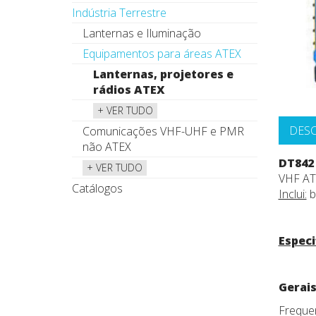
Indústria Terrestre
Lanternas e Iluminação
Equipamentos para áreas ATEX
Lanternas, projetores e
rádios ATEX
+ VER TUDO
DES
Comunicações VHF-UHF e PMR
não ATEX
DT842
+ VER TUDO
VHF ATE
Catálogos
Inclui:
b
Especi
Gerais
Freque