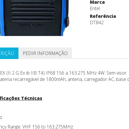
Marca
Entel
Referência
DT842
CRIÇÃO
PEDIR INFORMAÇÃO
X (II 2 G Ex ib IIB T4) IP68 156 a 163.275 MHz 4W. Sem visor.
ateria recarregável de 1800mAh, antena, carregador AC, base de
ficações Técnicas
:
ncy Range: VHF 156 to 163.275MHz