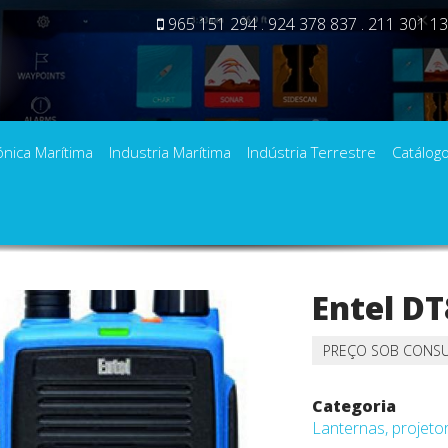
965 151 294 . 924 378 837 . 211 301 1
ónica Marítima
Industria Marítima
Indústria Terrestre
Catálog
ádios ATEX
Entel DT842
Entel D
PREÇO SOB CONS
Categoria
Lanternas, projeto