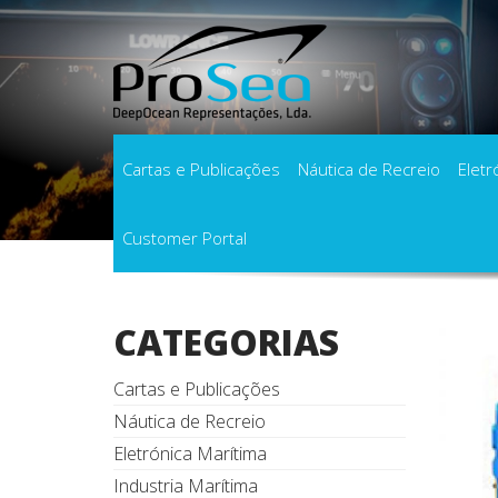
Cartas e Publicações
Náutica de Recreio
Eletr
Customer Portal
Início
Produtos
Lanternas, projetores e r
CATEGORIAS
Cartas e Publicações
Náutica de Recreio
Eletrónica Marítima
Industria Marítima