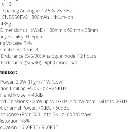
s: 16
 Spacing Analogue: 12.5 & 25 KHz
y: CNB950EV2 1800mAh Lithium-ion
 435g
l Dimensions (HxWxD): 138mm x 60mm x 38mm
cy Stability: ±0.5ppm
ng Voltage: 7.4v
mmable Buttons: 3
 Endurance (5/5/90) Analogue mode: 12 hours
 Endurance (5/5/90) Digital mode: n/a
missor:
Power: 3.9W (High) / 1W (Low)
ion Limiting: ±5.0KHz / ±2.5KHz
 and Noise: >-40dB
ed Emissions: <2nW up to 1GHz, <20nW from 1GHz to 2GHz
nt Channel Power: 70dBc / 60dBc
Response (FM): 300Hz to 3KHz -6dB/Octave
istortion: <5%
ulation: 16K0F3E / 8K0F3E