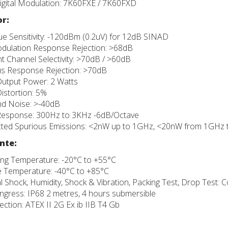
gital Modulation: 7K60FXE / 7K60FXD
r:
e Sensitivity: -120dBm (0.2uV) for 12dB SINAD
odulation Response Rejection: >68dB
t Channel Selectivity: >70dB / >60dB
us Response Rejection: >70dB
utput Power: 2 Watts
istortion: 5%
d Noise: >-40dB
Response: 300Hz to 3KHz -6dB/Octave
ted Spurious Emissions: <2nW up to 1GHz, <20nW from 1GHz
nte:
ng Temperature: -20°C to +55°C
 Temperature: -40°C to +85°C
 Shock, Humidity, Shock & Vibration, Packing Test, Drop Test:
ngress: IP68 2 metres, 4 hours submersible
ection: ATEX II 2G Ex ib IIB T4 Gb