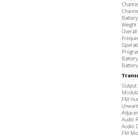
Channel
Channel
Batter
Weight:
Overal
Frequen
Operati
Progra
Battery
Battery
Trans
Output 
Modulat
FM Hum
Unwant
Adjace
Audio 
Audio D
FM Mod