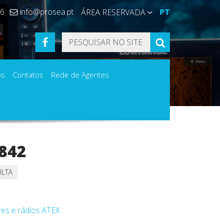
36
info@prosea.pt
PT
ÁREA RESERVADA
FACEBOOK
PESQUISAR
os
Contatos
Rede de Agentes
T842
ULTA
res e rádios ATEX