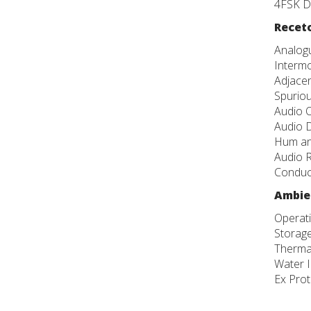
4FSK Di
Receto
Analogu
Interm
Adjacen
Spurio
Audio O
Audio D
Hum an
Audio 
Conduc
Ambie
Operati
Storage
Thermal
Water I
Ex Prot